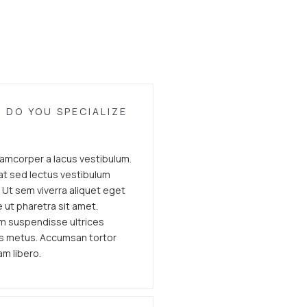
 DO YOU SPECIALIZE
mcorper a lacus vestibulum.
iat sed lectus vestibulum
 Ut sem viverra aliquet eget
e ut pharetra sit amet.
um suspendisse ultrices
sus metus. Accumsan tortor
m libero.