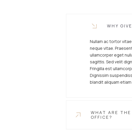
WHY GIV
Nullam ac tortor vita
neque vitae. Praesent 
ullamcorper eget nulla
sagittis. Sed velit di
Fringilla est ullamcorp
Dignissim suspendisse
blandit aliquam etiam 
WHAT ARE THE 
OFFICE?