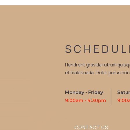
SCHEDUL
Hendrerit gravida rutrum quisq
et malesuada. Dolor purus no
Monday - Friday
Satu
9:00am - 4:30pm
9:00
CONTACT US