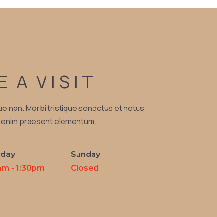
E
A
VISIT
ue non. Morbi tristique senectus et netus
n enim praesent elementum.
rday
Sunday
am - 1:30pm
Closed