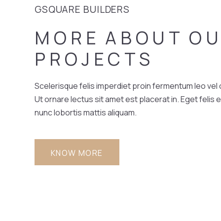
GSQUARE BUILDERS
MORE
ABOUT
O
PROJECTS
Scelerisque felis imperdiet proin fermentum leo vel o
Ut ornare lectus sit amet est placerat in. Eget felis 
nunc lobortis mattis aliquam.
KNOW MORE