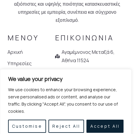
αξιόπιστες και υψηλής ποιότητας κατασκευαστικές
υπηρεσίες με εμπειρία, συνέπεια και σύγχρονο
εξοπλισμό.
ΜΕΝΟΥ
ΕΠΙΚΟΙΝΩΝΙΑ
Αρχική
Αγαμέμνονος Μεταξά 6,
Αθήνα 11524
Υπηρεσίες
Projects
210 614 8666
We value your privacy
Επικοινωνία
info@afoialexandri.gr
We use cookies to enhance your browsing experience,
serve personalised ads or content, and analyse our
traffic. By clicking "Accept All", you consent to our use of
cookies.
All rights reserved © 2026 – Made by
Webmaze
Customise
Reject All
Accept All
Πολιτική Απορρήτου
Όροι & Προϋποθέσεις